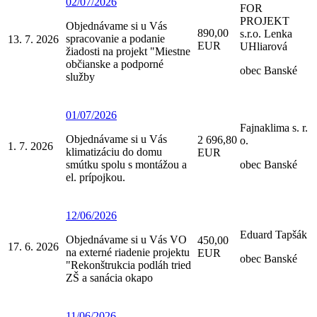
02/07/2026
FOR
PROJEKT
Objednávame si u Vás
890,00
s.r.o. Lenka
spracovanie a podanie
13. 7. 2026
EUR
UHliarová
žiadosti na projekt "Miestne
občianske a podporné
obec Banské
služby
01/07/2026
Fajnaklima s. r.
Objednávame si u Vás
2 696,80
o.
1. 7. 2026
klimatizáciu do domu
EUR
smútku spolu s montážou a
obec Banské
el. prípojkou.
12/06/2026
Eduard Tapšák
Objednávame si u Vás VO
450,00
17. 6. 2026
na externé riadenie projektu
EUR
obec Banské
"Rekonštrukcia podláh tried
ZŠ a sanácia okapo
11/06/2026