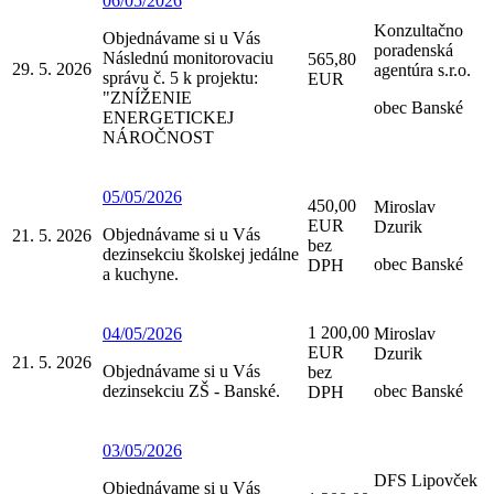
06/05/2026
Konzultačno
Objednávame si u Vás
poradenská
Následnú monitorovaciu
565,80
29. 5. 2026
agentúra s.r.o.
správu č. 5 k projektu:
EUR
"ZNÍŽENIE
obec Banské
ENERGETICKEJ
NÁROČNOST
05/05/2026
450,00
Miroslav
EUR
Dzurik
Objednávame si u Vás
21. 5. 2026
bez
dezinsekciu školskej jedálne
obec Banské
DPH
a kuchyne.
1 200,00
04/05/2026
Miroslav
EUR
Dzurik
21. 5. 2026
Objednávame si u Vás
bez
dezinsekciu ZŠ - Banské.
obec Banské
DPH
03/05/2026
DFS Lipovček
Objednávame si u Vás