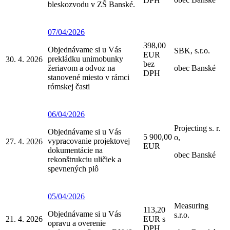
DPH
bleskozvodu v ZŠ Banské.
07/04/2026
398,00
Objednávame si u Vás
SBK, s.r.o.
EUR
prekládku unimobunky
30. 4. 2026
bez
žeriavom a odvoz na
obec Banské
DPH
stanovené miesto v rámci
rómskej časti
06/04/2026
Projecting s. r.
Objednávame si u Vás
5 900,00
o,
vypracovanie projektovej
27. 4. 2026
EUR
dokumentácie na
obec Banské
rekonštrukciu uličiek a
spevnených plô
05/04/2026
Measuring
113,20
Objednávame si u Vás
s.r.o.
21. 4. 2026
EUR s
opravu a overenie
DPH