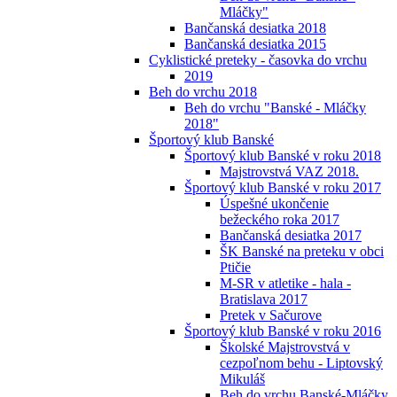
Mláčky"
Bančanská desiatka 2018
Bančanská desiatka 2015
Cyklistické preteky - časovka do vrchu
2019
Beh do vrchu 2018
Beh do vrchu "Banské - Mláčky
2018"
Športový klub Banské
Športový klub Banské v roku 2018
Majstrovstvá VAZ 2018.
Športový klub Banské v roku 2017
Úspešné ukončenie
bežeckého roka 2017
Bančanská desiatka 2017
ŠK Banské na preteku v obci
Ptičie
M-SR v atletike - hala -
Bratislava 2017
Pretek v Sačurove
Športový klub Banské v roku 2016
Školské Majstrovstvá v
cezpoľnom behu - Liptovský
Mikuláš
Beh do vrchu Banské-Mláčky