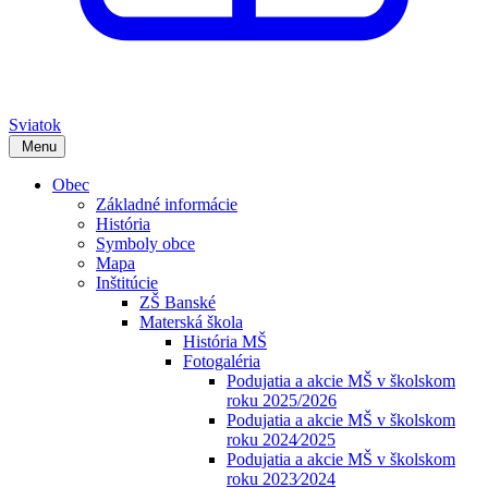
Sviatok
Menu
Obec
Základné informácie
História
Symboly obce
Mapa
Inštitúcie
ZŠ Banské
Materská škola
História MŠ
Fotogaléria
Podujatia a akcie MŠ v školskom
roku 2025/2026
Podujatia a akcie MŠ v školskom
roku 2024⁄2025
Podujatia a akcie MŠ v školskom
roku 2023⁄2024