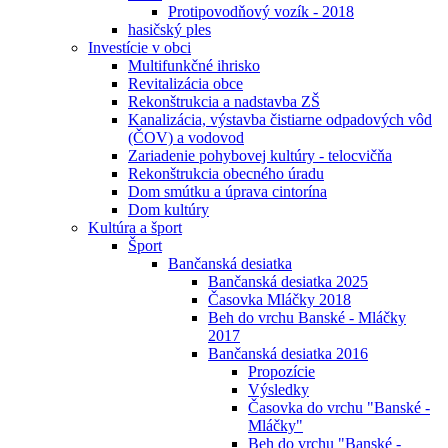
Protipovodňový vozík - 2018
hasičský ples
Investície v obci
Multifunkčné ihrisko
Revitalizácia obce
Rekonštrukcia a nadstavba ZŠ
Kanalizácia, výstavba čistiarne odpadových vôd
(ČOV) a vodovod
Zariadenie pohybovej kultúry - telocvičňa
Rekonštrukcia obecného úradu
Dom smútku a úprava cintorína
Dom kultúry
Kultúra a šport
Šport
Bančanská desiatka
Bančanská desiatka 2025
Časovka Mláčky 2018
Beh do vrchu Banské - Mláčky
2017
Bančanská desiatka 2016
Propozície
Výsledky
Časovka do vrchu "Banské -
Mláčky"
Beh do vrchu "Banské -