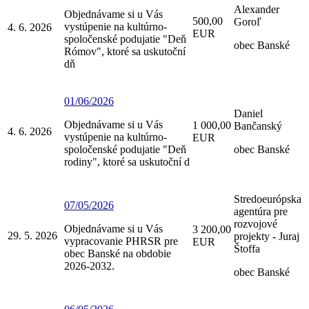
Alexander
Objednávame si u Vás
500,00
Goroľ
vystúpenie na kultúrno-
4. 6. 2026
EUR
spoločenské podujatie "Deň
obec Banské
Rómov", ktoré sa uskutoční
dň
01/06/2026
Daniel
Objednávame si u Vás
1 000,00
Bančanský
4. 6. 2026
vystúpenie na kultúrno-
EUR
spoločenské podujatie "Deň
obec Banské
rodiny", ktoré sa uskutoční d
Stredoeurópska
07/05/2026
agentúra pre
rozvojové
Objednávame si u Vás
3 200,00
29. 5. 2026
projekty - Juraj
vypracovanie PHRSR pre
EUR
Štoffa
obec Banské na obdobie
2026-2032.
obec Banské