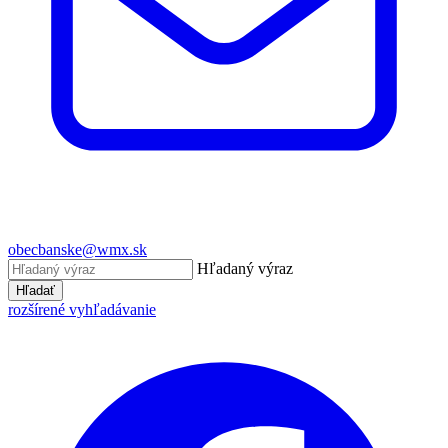
obecbanske@wmx.sk
Hľadaný výraz
Hľadať
rozšírené vyhľadávanie