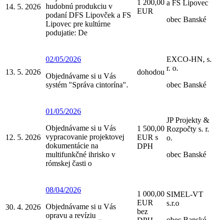
1 200,00
a FS Lipovec
hudobnú produkciu v
14. 5. 2026
EUR
podaní DFS Lipovček a FS
obec Banské
Lipovec pre kultúrne
podujatie: De
02/05/2026
EXCO-HN, s.
r. o.
13. 5. 2026
dohodou
Objednávame si u Vás
systém "Správa cintorína".
obec Banské
01/05/2026
JP Projekty &
Objednávame si u Vás
1 500,00
Rozpočty s. r.
vypracovanie projektovej
12. 5. 2026
EUR s
o.
dokumentácie na
DPH
multifunkčné ihrisko v
obec Banské
rómskej časti o
08/04/2026
1 000,00
SIMEL-VT
EUR
s.r.o
Objednávame si u Vás
30. 4. 2026
bez
opravu a revíziu
obec Banské