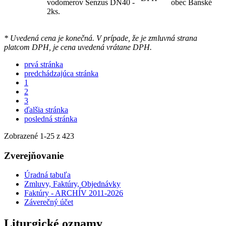
vodomerov Senzus DN40 -
obec Banské
2ks.
* Uvedená cena je konečná. V prípade, že je zmluvná strana
platcom DPH, je cena uvedená vrátane DPH.
prvá stránka
predchádzajúca stránka
1
2
3
ďalšia stránka
posledná stránka
Zobrazené
1
-
25
z 423
Zverejňovanie
Úradná tabuľa
Zmluvy, Faktúry, Objednávky
Faktúry - ARCHÍV 2011-2026
Záverečný účet
Liturgické oznamy