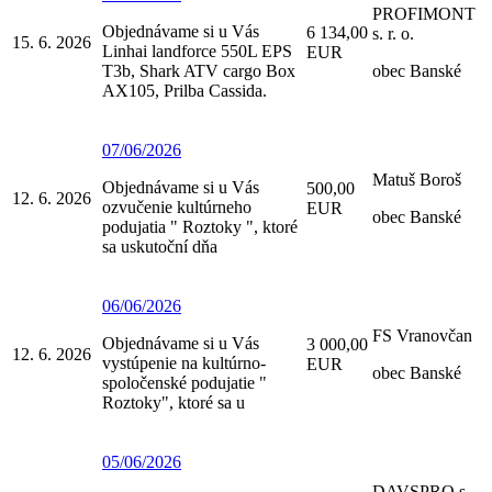
PROFIMONT
Objednávame si u Vás
6 134,00
s. r. o.
15. 6. 2026
Linhai landforce 550L EPS
EUR
T3b, Shark ATV cargo Box
obec Banské
AX105, Prilba Cassida.
07/06/2026
Matuš Boroš
Objednávame si u Vás
500,00
12. 6. 2026
ozvučenie kultúrneho
EUR
obec Banské
podujatia " Roztoky ", ktoré
sa uskutoční dňa
06/06/2026
FS Vranovčan
Objednávame si u Vás
3 000,00
12. 6. 2026
vystúpenie na kultúrno-
EUR
obec Banské
spoločenské podujatie "
Roztoky", ktoré sa u
05/06/2026
DAVSPRO s.