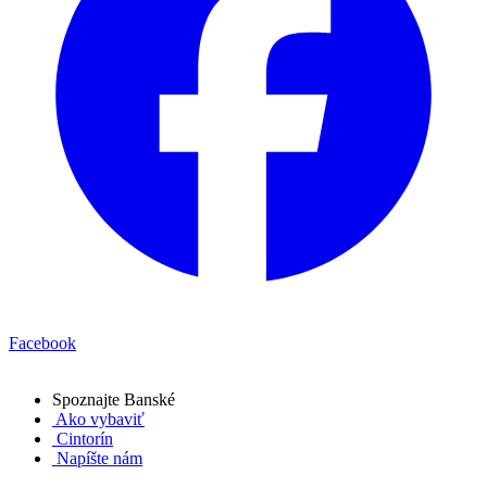
Facebook
Spoznajte
Banské
Ako vybaviť
Cintorín
Napíšte nám