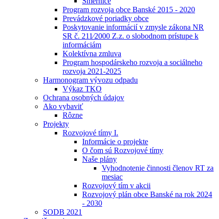
Smernice
Program rozvoja obce Banské 2015 - 2020
Prevádzkové poriadky obce
Poskytovanie informácií v zmysle zákona NR
SR č. 211⁄2000 Z.z. o slobodnom prístupe k
informáciám
Kolektívna zmluva
Program hospodárskeho rozvoja a sociálneho
rozvoja 2021-2025
Harmonogram vývozu odpadu
Výkaz TKO
Ochrana osobných údajov
Ako vybaviť
Rôzne
Projekty
Rozvojové tímy I.
Informácie o projekte
O čom sú Rozvojové tímy
Naše plány
Vyhodnotenie činnosti členov RT za
mesiac
Rozvojový tím v akcii
Rozvojový plán obce Banské na rok 2024
- 2030
SODB 2021