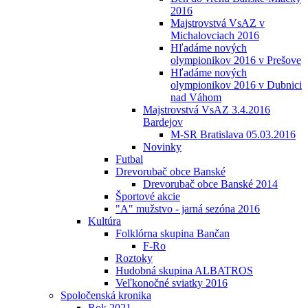
2016
Majstrovstvá VsAZ v
Michalovciach 2016
Hľadáme nových
olympionikov 2016 v Prešove
Hľadáme nových
olympionikov 2016 v Dubnici
nad Váhom
Majstrovstvá VsAZ 3.4.2016
Bardejov
M-SR Bratislava 05.03.2016
Novinky
Futbal
Drevorubač obce Banské
Drevorubač obce Banské 2014
Športové akcie
"A" mužstvo - jarná sezóna 2016
Kultúra
Folklórna skupina Bančan
F-Ro
Roztoky
Hudobná skupina ALBATROS
Veľkonočné sviatky 2016
Spoločenská kronika
Rok 2021