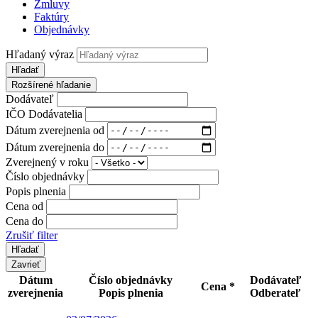
Zmluvy
Faktúry
Objednávky
Hľadaný výraz
Hľadať
Rozšírené hľadanie
Dodávateľ
IČO Dodávatelia
Dátum zverejnenia od
Dátum zverejnenia do
Zverejnený v roku
Číslo objednávky
Popis plnenia
Cena od
Cena do
Zrušiť filter
Zavrieť
Dátum
Číslo objednávky
Dodávateľ
Cena *
zverejnenia
Popis plnenia
Odberateľ