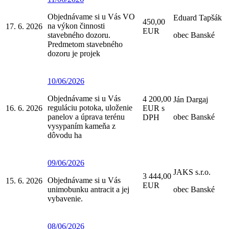
Objednávame si u Vás VO
Eduard Tapšák
450,00
na výkon činnosti
17. 6. 2026
EUR
stavebného dozoru.
obec Banské
Predmetom stavebného
dozoru je projek
10/06/2026
Objednávame si u Vás
4 200,00
Ján Dargaj
reguláciu potoka, uloženie
16. 6. 2026
EUR s
panelov a úprava terénu
obec Banské
DPH
vysypaním kameňa z
dôvodu ha
09/06/2026
JAKS s.r.o.
3 444,00
Objednávame si u Vás
15. 6. 2026
EUR
unimobunku antracit a jej
obec Banské
vybavenie.
08/06/2026