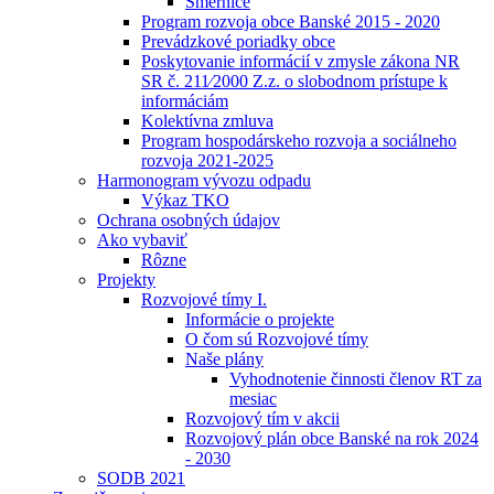
Smernice
Program rozvoja obce Banské 2015 - 2020
Prevádzkové poriadky obce
Poskytovanie informácií v zmysle zákona NR
SR č. 211⁄2000 Z.z. o slobodnom prístupe k
informáciám
Kolektívna zmluva
Program hospodárskeho rozvoja a sociálneho
rozvoja 2021-2025
Harmonogram vývozu odpadu
Výkaz TKO
Ochrana osobných údajov
Ako vybaviť
Rôzne
Projekty
Rozvojové tímy I.
Informácie o projekte
O čom sú Rozvojové tímy
Naše plány
Vyhodnotenie činnosti členov RT za
mesiac
Rozvojový tím v akcii
Rozvojový plán obce Banské na rok 2024
- 2030
SODB 2021