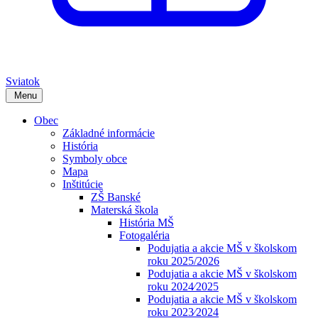
Sviatok
Menu
Obec
Základné informácie
História
Symboly obce
Mapa
Inštitúcie
ZŠ Banské
Materská škola
História MŠ
Fotogaléria
Podujatia a akcie MŠ v školskom
roku 2025/2026
Podujatia a akcie MŠ v školskom
roku 2024⁄2025
Podujatia a akcie MŠ v školskom
roku 2023⁄2024