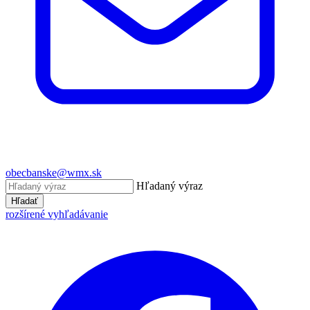
obecbanske@wmx.sk
Hľadaný výraz
Hľadať
rozšírené vyhľadávanie