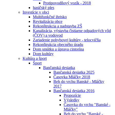
Protipovodňový vozík - 2018
hasičský ples
Investície v obci
Multifunkčné ihrisko
Revitalizácia obce
Rekonštrukcia a nadstavba ZŠ
Kanalizácia, výstavba čistiarne odpadových vôd
(ČOV) a vodovod
Zariadenie pohybovej kultúry - telocvičňa
Rekonštrukcia obecného úradu
Dom smútku a úprava cintorína
Dom kultúry
Kultúra a šport
Šport
Bančanská desiatka
Bančanská desiatka 2025
Časovka Mláčky 2018
Beh do vrchu Banské - Mláčky
2017
Bančanská desiatka 2016
Propozície
Výsledky
Časovka do vrchu "Banské -
Mláčky"
Beh do vrchu "Banské -