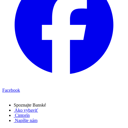
Facebook
Spoznajte
Banské
Ako vybaviť
Cintorín
Napíšte nám