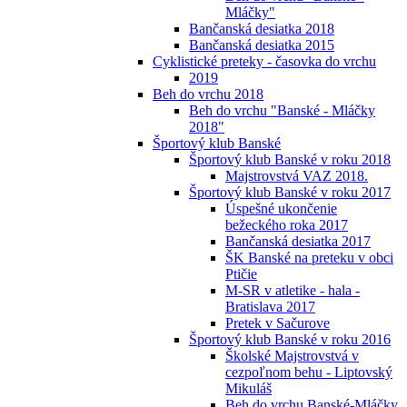
Mláčky"
Bančanská desiatka 2018
Bančanská desiatka 2015
Cyklistické preteky - časovka do vrchu
2019
Beh do vrchu 2018
Beh do vrchu "Banské - Mláčky
2018"
Športový klub Banské
Športový klub Banské v roku 2018
Majstrovstvá VAZ 2018.
Športový klub Banské v roku 2017
Úspešné ukončenie
bežeckého roka 2017
Bančanská desiatka 2017
ŠK Banské na preteku v obci
Ptičie
M-SR v atletike - hala -
Bratislava 2017
Pretek v Sačurove
Športový klub Banské v roku 2016
Školské Majstrovstvá v
cezpoľnom behu - Liptovský
Mikuláš
Beh do vrchu Banské-Mláčky