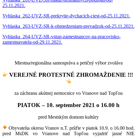
25.11.2021.
Vyhlaska_262-UVZ-SR-prekrytie-dychacich-ciest-od-25.11.2021.
Vyhlaska_263-UVZ-SR-k-obmedzeniam-prevadzok-od-25.11.2021.
Vyhlaska_264-UVZ-SR-vstup-zamestnancov-na-pracovisko-
zamestnavatela-od-29.11.2021.
Miestna/regionálna samospráva a petičný výbor zvoláva
VEREJNÉ PROTESTNÉ ZHROMAŽDENIE !!!
za záchranu akútnej nemocnice vo Vranove nad Topľou
PIATOK – 10. september 2021 o 16.00 h
pred Mestským domom kultúry
Obyvatelia okresu Vranov n.T. príďte v piatok 10.9. o 16.00 hod.
pred MsDK vo Vranove nad Topľou vyjadriť jasné NIE