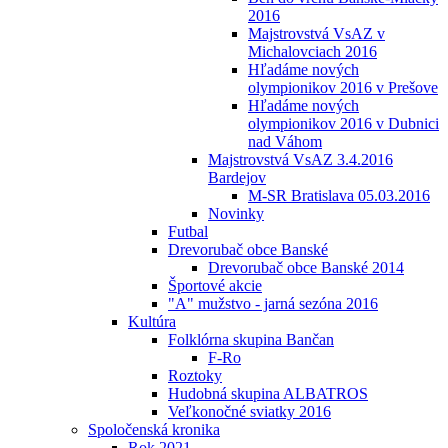
2016
Majstrovstvá VsAZ v
Michalovciach 2016
Hľadáme nových
olympionikov 2016 v Prešove
Hľadáme nových
olympionikov 2016 v Dubnici
nad Váhom
Majstrovstvá VsAZ 3.4.2016
Bardejov
M-SR Bratislava 05.03.2016
Novinky
Futbal
Drevorubač obce Banské
Drevorubač obce Banské 2014
Športové akcie
"A" mužstvo - jarná sezóna 2016
Kultúra
Folklórna skupina Bančan
F-Ro
Roztoky
Hudobná skupina ALBATROS
Veľkonočné sviatky 2016
Spoločenská kronika
Rok 2021