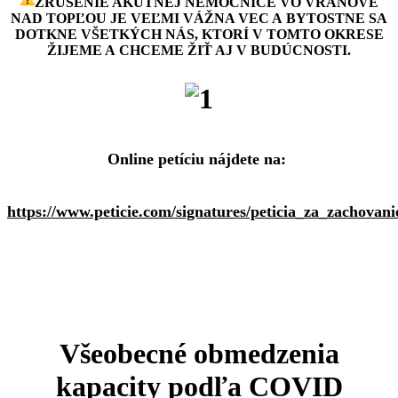
ZRUŠENIE AKÚTNEJ NEMOCNICE VO VRANOVE
NAD TOPĽOU JE VEĽMI VÁŽNA VEC A BYTOSTNE SA
DOTKNE VŠETKÝCH NÁS, KTORÍ V TOMTO OKRESE
ŽIJEME A CHCEME ŽIŤ AJ V BUDÚCNOSTI.
Online petíciu nájdete
na:
https://www.peticie.com/signatures/peticia_za_zachova
Všeobecné obmedzenia
kapacity podľa COVID