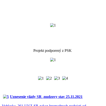
Projekt podporený z PSK
Uznesenie vlády SR -nudzovy stav 25.11.2021
Vyhlaska_261-UVZ-SR-zakaz-hromadnych-podujati-od-