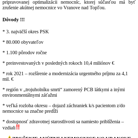
pripravovanej optimalizácii nemocníc, ktorej súčasťou má byť
zrušenie akútnej nemocnice vo Vranove nad Topľou.
Dôvody !!!
* 3. najväčší okres PSK
* 80.000 obyvateľov
* 1.100 pôrodov ročne
* preinvestovaných v posledných rokoch 10,4 miliónov €
* rok 2021 – rozšírenie a modernizácia urgentného príjmu za 4,1
mil. €
* región v „trojuholníku smrti“ zamorený PCB látkymi a inými
environmentálnymi záťažmi
* veľká rozloha okresu – dojazd záchraniek k/s pacientom z/do
nemocnice sa značne predĺži
* dostupnosť zdravotnej starostlivosti sa namiesto priblíženia –
vzdiali