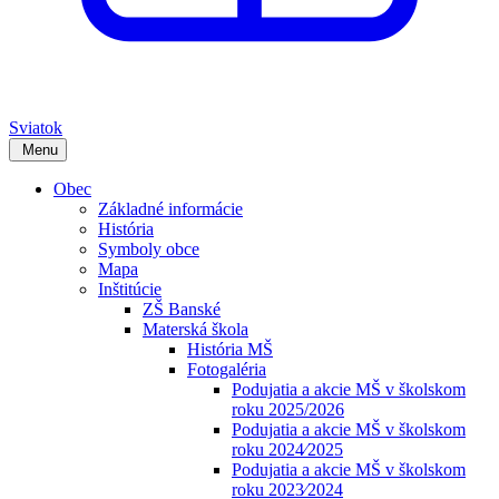
Sviatok
Menu
Obec
Základné informácie
História
Symboly obce
Mapa
Inštitúcie
ZŠ Banské
Materská škola
História MŠ
Fotogaléria
Podujatia a akcie MŠ v školskom
roku 2025/2026
Podujatia a akcie MŠ v školskom
roku 2024⁄2025
Podujatia a akcie MŠ v školskom
roku 2023⁄2024