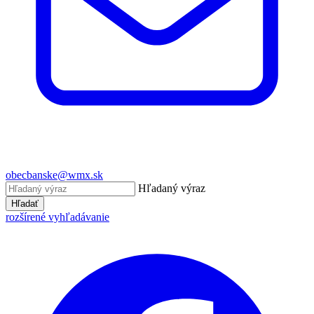
obecbanske@wmx.sk
Hľadaný výraz
Hľadať
rozšírené vyhľadávanie