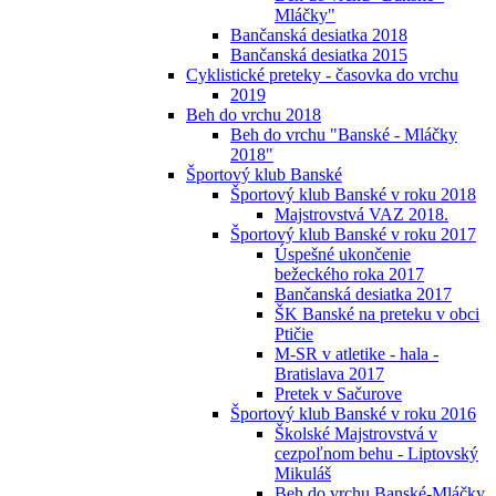
Mláčky"
Bančanská desiatka 2018
Bančanská desiatka 2015
Cyklistické preteky - časovka do vrchu
2019
Beh do vrchu 2018
Beh do vrchu "Banské - Mláčky
2018"
Športový klub Banské
Športový klub Banské v roku 2018
Majstrovstvá VAZ 2018.
Športový klub Banské v roku 2017
Úspešné ukončenie
bežeckého roka 2017
Bančanská desiatka 2017
ŠK Banské na preteku v obci
Ptičie
M-SR v atletike - hala -
Bratislava 2017
Pretek v Sačurove
Športový klub Banské v roku 2016
Školské Majstrovstvá v
cezpoľnom behu - Liptovský
Mikuláš
Beh do vrchu Banské-Mláčky