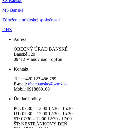
ZŠ Banské
MŠ Banské
Združenie urbárskej spoločnosti
DHZ
Adresa
OBECNÝ ÚRAD BANSKÉ
Banské 320
09412 Vranov nad Topľou
Kontakt
Tel.: +420 123 456 789
E-mail:
obecbanske@wmx.sk
Mobil: 0918869168
Úradné hodiny
PO: 07:30 – 12:00 12:30 - 15:30
UT: 07:30 – 12:00 12:30 - 15:30
ST: 07:30 – 12:00 12:30 - 17:00
ŠT: NESTRÁNKOVÝ DEŇ