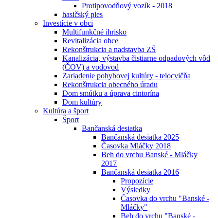
Protipovodňový vozík - 2018
hasičský ples
Investície v obci
Multifunkčné ihrisko
Revitalizácia obce
Rekonštrukcia a nadstavba ZŠ
Kanalizácia, výstavba čistiarne odpadových vôd
(ČOV) a vodovod
Zariadenie pohybovej kultúry - telocvičňa
Rekonštrukcia obecného úradu
Dom smútku a úprava cintorína
Dom kultúry
Kultúra a šport
Šport
Bančanská desiatka
Bančanská desiatka 2025
Časovka Mláčky 2018
Beh do vrchu Banské - Mláčky
2017
Bančanská desiatka 2016
Propozície
Výsledky
Časovka do vrchu "Banské -
Mláčky"
Beh do vrchu "Banské -