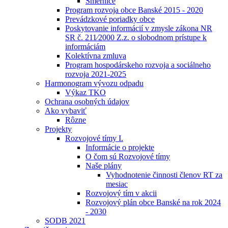
Smernice
Program rozvoja obce Banské 2015 - 2020
Prevádzkové poriadky obce
Poskytovanie informácií v zmysle zákona NR
SR č. 211⁄2000 Z.z. o slobodnom prístupe k
informáciám
Kolektívna zmluva
Program hospodárskeho rozvoja a sociálneho
rozvoja 2021-2025
Harmonogram vývozu odpadu
Výkaz TKO
Ochrana osobných údajov
Ako vybaviť
Rôzne
Projekty
Rozvojové tímy I.
Informácie o projekte
O čom sú Rozvojové tímy
Naše plány
Vyhodnotenie činnosti členov RT za
mesiac
Rozvojový tím v akcii
Rozvojový plán obce Banské na rok 2024
- 2030
SODB 2021