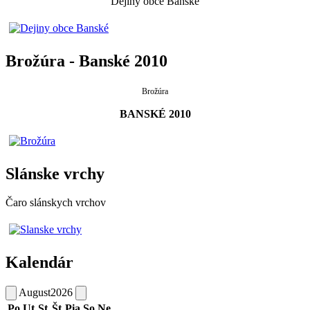
Dejiny obce Banské
Brožúra - Banské 2010
Brožúra
BANSKÉ 2010
Slánske vrchy
Čaro slánskych vrchov
Kalendár
August
2026
Po
Ut
St
Št
Pia
So
Ne