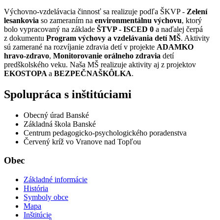
Výchovno-vzdelávacia činnosť sa realizuje podľa ŠKVP -
Zelení
lesankovia
so zameraním na
environmentálnu výchovu
, ktorý
bolo vypracovaný na základe
ŠTVP - ISCED 0
a naďalej čerpá
z dokumentu
Program výchovy a vzdelávania detí MŠ
. Aktivity
sú zamerané na rozvíjanie zdravia detí v projekte
ADAMKO
hravo-zdravo
,
Monitorovanie orálneho zdravia
detí
predškolského veku. Naša MŠ realizuje aktivity aj z projektov
EKOSTOPA
a
BEZPEČNA
ŠKÔLKA
.
Spolupráca s inštitúciami
Obecný úrad Banské
Základná škola Banské
Centrum pedagogicko-psychologického poradenstva
Červený kríž vo Vranove nad Topľou
Obec
Základné informácie
História
Symboly obce
Mapa
Inštitúcie