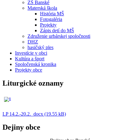
ZŠ Banské
Materská škola
História MŠ
Fotogaléria
Projekty
Zápis detí do MŠ
Združenie urbárskej spoločnosti
DHZ
hasičský ples
Investície v obci
Kultúra a šport
Spoločenská kronika
Projekty obce
Liturgické oznamy
LP 14.2.-20.2._docx (19.55 kB)
Dejiny obce