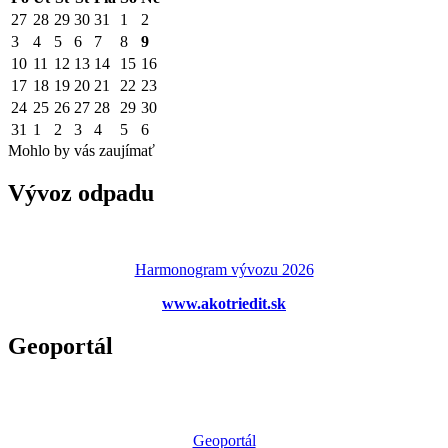
27
28
29
30
31
1
2
3
4
5
6
7
8
9
10
11
12
13
14
15
16
17
18
19
20
21
22
23
24
25
26
27
28
29
30
31
1
2
3
4
5
6
Mohlo by vás zaujímať
Vývoz odpadu
Harmonogram vývozu 2026
www.akotriedit.sk
Geoportál
Geoportál