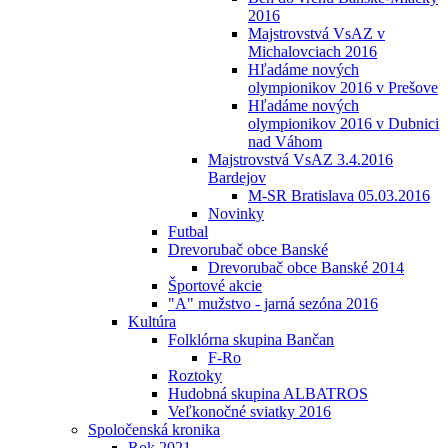
2016
Majstrovstvá VsAZ v
Michalovciach 2016
Hľadáme nových
olympionikov 2016 v Prešove
Hľadáme nových
olympionikov 2016 v Dubnici
nad Váhom
Majstrovstvá VsAZ 3.4.2016
Bardejov
M-SR Bratislava 05.03.2016
Novinky
Futbal
Drevorubač obce Banské
Drevorubač obce Banské 2014
Športové akcie
"A" mužstvo - jarná sezóna 2016
Kultúra
Folklórna skupina Bančan
F-Ro
Roztoky
Hudobná skupina ALBATROS
Veľkonočné sviatky 2016
Spoločenská kronika
Rok 2021