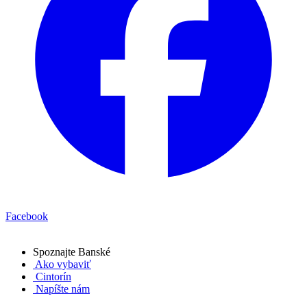
Facebook
Spoznajte
Banské
Ako vybaviť
Cintorín
Napíšte nám