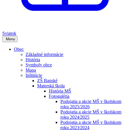
Sviatok
Menu
Obec
Základné informácie
História
Symboly obce
Mapa
Inštitúcie
ZŠ Banské
Materská škola
História MŠ
Fotogaléria
Podujatia a akcie MŠ v školskom
roku 2025/2026
Podujatia a akcie MŠ v školskom
roku 2024⁄2025
Podujatia a akcie MŠ v školskom
roku 2023⁄2024