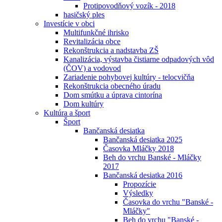
Protipovodňový vozík - 2018
hasičský ples
Investície v obci
Multifunkčné ihrisko
Revitalizácia obce
Rekonštrukcia a nadstavba ZŠ
Kanalizácia, výstavba čistiarne odpadových vôd
(ČOV) a vodovod
Zariadenie pohybovej kultúry - telocvičňa
Rekonštrukcia obecného úradu
Dom smútku a úprava cintorína
Dom kultúry
Kultúra a šport
Šport
Bančanská desiatka
Bančanská desiatka 2025
Časovka Mláčky 2018
Beh do vrchu Banské - Mláčky
2017
Bančanská desiatka 2016
Propozície
Výsledky
Časovka do vrchu "Banské -
Mláčky"
Beh do vrchu "Banské -