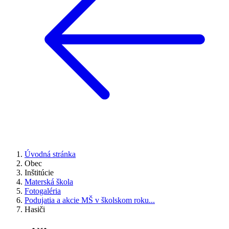
Úvodná stránka
Obec
Inštitúcie
Materská škola
Fotogaléria
Podujatia a akcie MŠ v školskom roku...
Hasiči