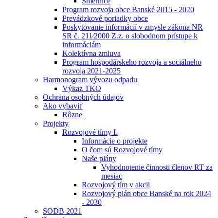
Smernice
Program rozvoja obce Banské 2015 - 2020
Prevádzkové poriadky obce
Poskytovanie informácií v zmysle zákona NR
SR č. 211⁄2000 Z.z. o slobodnom prístupe k
informáciám
Kolektívna zmluva
Program hospodárskeho rozvoja a sociálneho
rozvoja 2021-2025
Harmonogram vývozu odpadu
Výkaz TKO
Ochrana osobných údajov
Ako vybaviť
Rôzne
Projekty
Rozvojové tímy I.
Informácie o projekte
O čom sú Rozvojové tímy
Naše plány
Vyhodnotenie činnosti členov RT za
mesiac
Rozvojový tím v akcii
Rozvojový plán obce Banské na rok 2024
- 2030
SODB 2021