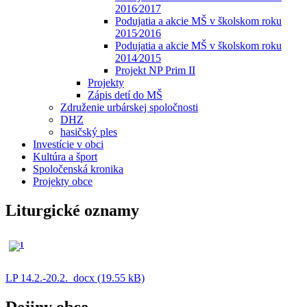
2016⁄2017
Podujatia a akcie MŠ v školskom roku
2015⁄2016
Podujatia a akcie MŠ v školskom roku
2014⁄2015
Projekt NP Prim II
Projekty
Zápis detí do MŠ
Združenie urbárskej spoločnosti
DHZ
hasičský ples
Investície v obci
Kultúra a šport
Spoločenská kronika
Projekty obce
Liturgické oznamy
LP 14.2.-20.2._docx (19.55 kB)