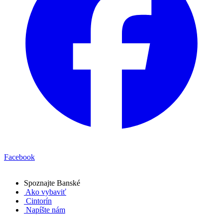
Facebook
Spoznajte
Banské
Ako vybaviť
Cintorín
Napíšte nám