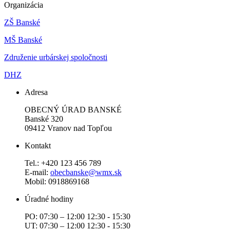
Organizácia
ZŠ Banské
MŠ Banské
Združenie urbárskej spoločnosti
DHZ
Adresa
OBECNÝ ÚRAD BANSKÉ
Banské 320
09412 Vranov nad Topľou
Kontakt
Tel.: +420 123 456 789
E-mail:
obecbanske@wmx.sk
Mobil: 0918869168
Úradné hodiny
PO: 07:30 – 12:00 12:30 - 15:30
UT: 07:30 – 12:00 12:30 - 15:30