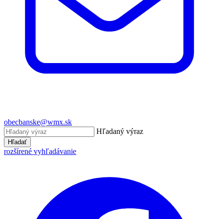
obecbanske@wmx.sk
Hľadaný výraz
Hľadať
rozšírené vyhľadávanie