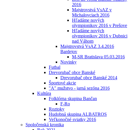
2016
Majstrovstvá VsAZ v
Michalovciach 2016
Hľadáme nových
olympionikov 2016 v Prešove
Hľadáme nových
olympionikov 2016 v Dubnici
nad Váhom
Majstrovstvá VsAZ 3.4.2016
Bardejov
M-SR Bratislava 05.03.2016
Novinky
Futbal
Drevorubač obce Banské
Drevorubač obce Banské 2014
Športové akcie
"A" mužstvo - jarná sezóna 2016
Kultúra
Folklórna skupina Bančan
F-Ro
Roztoky
Hudobná skupina ALBATROS
Veľkonočné sviatky 2016
Spoločenská kronika
Rok 2021