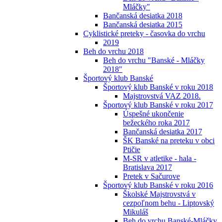
Mláčky"
Bančanská desiatka 2018
Bančanská desiatka 2015
Cyklistické preteky - časovka do vrchu
2019
Beh do vrchu 2018
Beh do vrchu "Banské - Mláčky
2018"
Športový klub Banské
Športový klub Banské v roku 2018
Majstrovstvá VAZ 2018.
Športový klub Banské v roku 2017
Úspešné ukončenie
bežeckého roka 2017
Bančanská desiatka 2017
ŠK Banské na preteku v obci
Ptičie
M-SR v atletike - hala -
Bratislava 2017
Pretek v Sačurove
Športový klub Banské v roku 2016
Školské Majstrovstvá v
cezpoľnom behu - Liptovský
Mikuláš
Beh do vrchu Banské-Mláčky