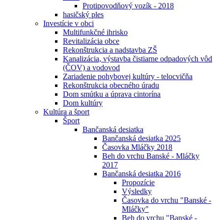
Protipovodňový vozík - 2018
hasičský ples
Investície v obci
Multifunkčné ihrisko
Revitalizácia obce
Rekonštrukcia a nadstavba ZŠ
Kanalizácia, výstavba čistiarne odpadových vôd
(ČOV) a vodovod
Zariadenie pohybovej kultúry - telocvičňa
Rekonštrukcia obecného úradu
Dom smútku a úprava cintorína
Dom kultúry
Kultúra a šport
Šport
Bančanská desiatka
Bančanská desiatka 2025
Časovka Mláčky 2018
Beh do vrchu Banské - Mláčky
2017
Bančanská desiatka 2016
Propozície
Výsledky
Časovka do vrchu "Banské -
Mláčky"
Beh do vrchu "Banské -