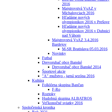
2016
Majstrovstvá VsAZ v
Michalovciach 2016
Hľadáme nových
olympionikov 2016 v Prešove
Hľadáme nových
olympionikov 2016 v Dubnici
nad Váhom
Majstrovstvá VsAZ 3.4.2016
Bardejov
M-SR Bratislava 05.03.2016
Novinky
Futbal
Drevorubač obce Banské
Drevorubač obce Banské 2014
Športové akcie
"A" mužstvo - jarná sezóna 2016
Kultúra
Folklórna skupina Bančan
F-Ro
Roztoky
Hudobná skupina ALBATROS
Veľkonočné sviatky 2016
Spoločenská kronika
Rok 2021