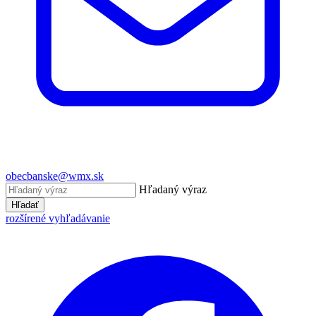
obecbanske@wmx.sk
Hľadaný výraz
Hľadať
rozšírené vyhľadávanie