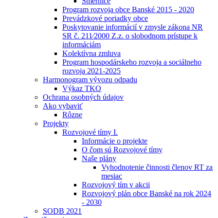
Smernice
Program rozvoja obce Banské 2015 - 2020
Prevádzkové poriadky obce
Poskytovanie informácií v zmysle zákona NR
SR č. 211⁄2000 Z.z. o slobodnom prístupe k
informáciám
Kolektívna zmluva
Program hospodárskeho rozvoja a sociálneho
rozvoja 2021-2025
Harmonogram vývozu odpadu
Výkaz TKO
Ochrana osobných údajov
Ako vybaviť
Rôzne
Projekty
Rozvojové tímy I.
Informácie o projekte
O čom sú Rozvojové tímy
Naše plány
Vyhodnotenie činnosti členov RT za
mesiac
Rozvojový tím v akcii
Rozvojový plán obce Banské na rok 2024
- 2030
SODB 2021