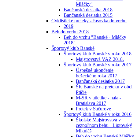
Mláčky"
Bančanská desiatka 2018
Bančanská desiatka 2015
Cyklistické preteky - časovka do vrchu
2019
Beh do vrchu 2018
Beh do vrchu "Banské - Mláčky
2018"
Športový klub Banské
Športový klub Banské v roku 2018
Majstrovstvá VAZ 2018.
Športový klub Banské v roku 2017
Úspešné ukončenie
bežeckého roka 2017
Bančanská desiatka 2017
ŠK Banské na preteku v obci
Ptičie
M-SR v atletike - hala -
Bratislava 2017
Pretek v Sačurove
Športový klub Banské v roku 2016
Školské Majstrovstvá v
cezpoľnom behu - Liptovský
Mikuláš
Beh do vrchu Banské-Mláčky