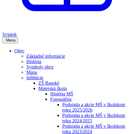
Sviatok
Menu
Obec
Základné informácie
História
Symboly obce
Mapa
Inštitúcie
ZŠ Banské
Materská škola
História MŠ
Fotogaléria
Podujatia a akcie MŠ v školskom
roku 2025/2026
Podujatia a akcie MŠ v školskom
roku 2024⁄2025
Podujatia a akcie MŠ v školskom
roku 2023⁄2024