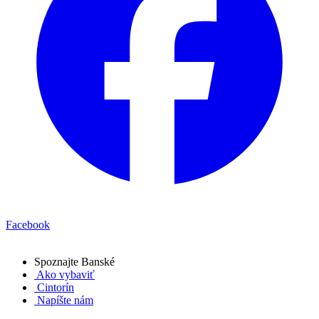
Facebook
Spoznajte
Banské
Ako vybaviť
Cintorín
Napíšte nám