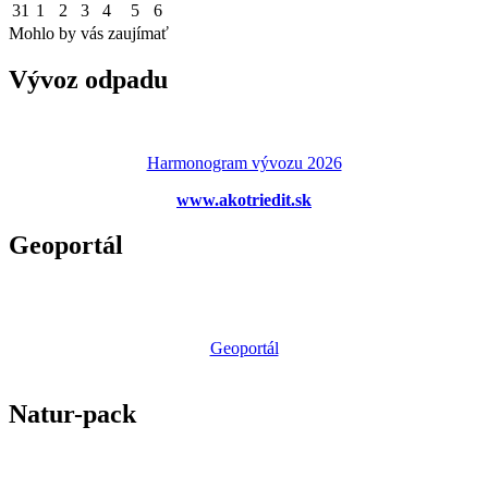
31
1
2
3
4
5
6
Mohlo by vás zaujímať
Vývoz odpadu
Harmonogram vývozu 2026
www.akotriedit.sk
Geoportál
Geoportál
Natur-pack