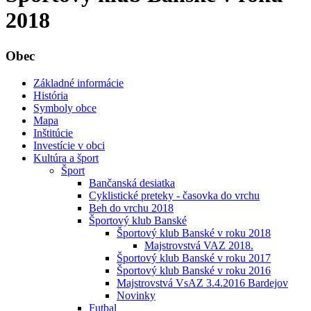
2018
Obec
Základné informácie
História
Symboly obce
Mapa
Inštitúcie
Investície v obci
Kultúra a šport
Šport
Bančanská desiatka
Cyklistické preteky - časovka do vrchu
Beh do vrchu 2018
Športový klub Banské
Športový klub Banské v roku 2018
Majstrovstvá VAZ 2018.
Športový klub Banské v roku 2017
Športový klub Banské v roku 2016
Majstrovstvá VsAZ 3.4.2016 Bardejov
Novinky
Futbal