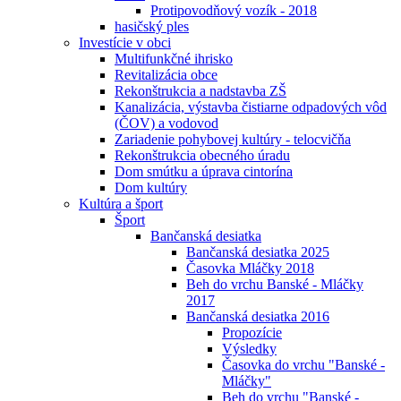
Protipovodňový vozík - 2018
hasičský ples
Investície v obci
Multifunkčné ihrisko
Revitalizácia obce
Rekonštrukcia a nadstavba ZŠ
Kanalizácia, výstavba čistiarne odpadových vôd
(ČOV) a vodovod
Zariadenie pohybovej kultúry - telocvičňa
Rekonštrukcia obecného úradu
Dom smútku a úprava cintorína
Dom kultúry
Kultúra a šport
Šport
Bančanská desiatka
Bančanská desiatka 2025
Časovka Mláčky 2018
Beh do vrchu Banské - Mláčky
2017
Bančanská desiatka 2016
Propozície
Výsledky
Časovka do vrchu "Banské -
Mláčky"
Beh do vrchu "Banské -