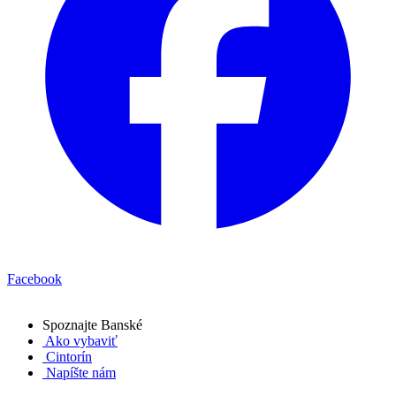
Facebook
Spoznajte
Banské
Ako vybaviť
Cintorín
Napíšte nám