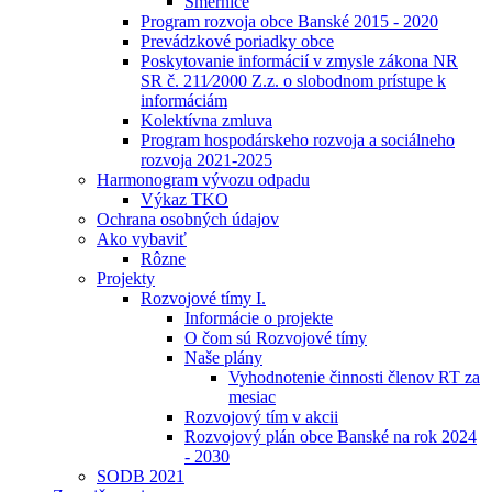
Smernice
Program rozvoja obce Banské 2015 - 2020
Prevádzkové poriadky obce
Poskytovanie informácií v zmysle zákona NR
SR č. 211⁄2000 Z.z. o slobodnom prístupe k
informáciám
Kolektívna zmluva
Program hospodárskeho rozvoja a sociálneho
rozvoja 2021-2025
Harmonogram vývozu odpadu
Výkaz TKO
Ochrana osobných údajov
Ako vybaviť
Rôzne
Projekty
Rozvojové tímy I.
Informácie o projekte
O čom sú Rozvojové tímy
Naše plány
Vyhodnotenie činnosti členov RT za
mesiac
Rozvojový tím v akcii
Rozvojový plán obce Banské na rok 2024
- 2030
SODB 2021