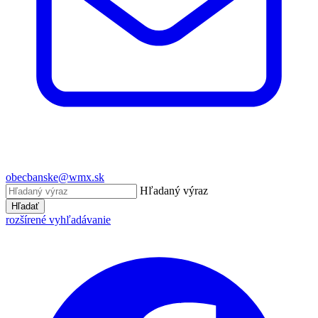
obecbanske@wmx.sk
Hľadaný výraz
Hľadať
rozšírené vyhľadávanie