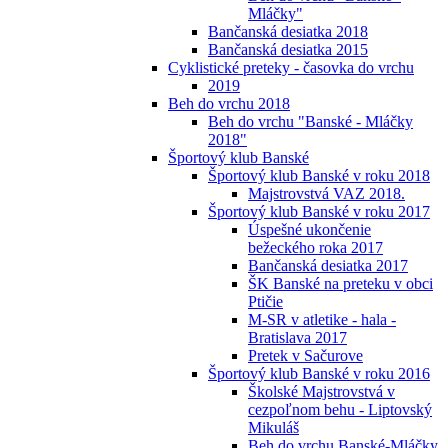
Mláčky"
Bančanská desiatka 2018
Bančanská desiatka 2015
Cyklistické preteky - časovka do vrchu
2019
Beh do vrchu 2018
Beh do vrchu "Banské - Mláčky
2018"
Športový klub Banské
Športový klub Banské v roku 2018
Majstrovstvá VAZ 2018.
Športový klub Banské v roku 2017
Úspešné ukončenie
bežeckého roka 2017
Bančanská desiatka 2017
ŠK Banské na preteku v obci
Ptičie
M-SR v atletike - hala -
Bratislava 2017
Pretek v Sačurove
Športový klub Banské v roku 2016
Školské Majstrovstvá v
cezpoľnom behu - Liptovský
Mikuláš
Beh do vrchu Banské-Mláčky