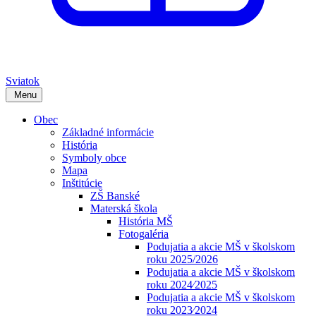
Sviatok
Menu
Obec
Základné informácie
História
Symboly obce
Mapa
Inštitúcie
ZŠ Banské
Materská škola
História MŠ
Fotogaléria
Podujatia a akcie MŠ v školskom
roku 2025/2026
Podujatia a akcie MŠ v školskom
roku 2024⁄2025
Podujatia a akcie MŠ v školskom
roku 2023⁄2024