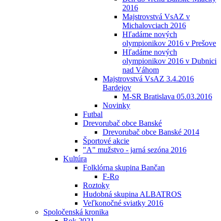
2016
Majstrovstvá VsAZ v
Michalovciach 2016
Hľadáme nových
olympionikov 2016 v Prešove
Hľadáme nových
olympionikov 2016 v Dubnici
nad Váhom
Majstrovstvá VsAZ 3.4.2016
Bardejov
M-SR Bratislava 05.03.2016
Novinky
Futbal
Drevorubač obce Banské
Drevorubač obce Banské 2014
Športové akcie
"A" mužstvo - jarná sezóna 2016
Kultúra
Folklórna skupina Bančan
F-Ro
Roztoky
Hudobná skupina ALBATROS
Veľkonočné sviatky 2016
Spoločenská kronika
Rok 2021