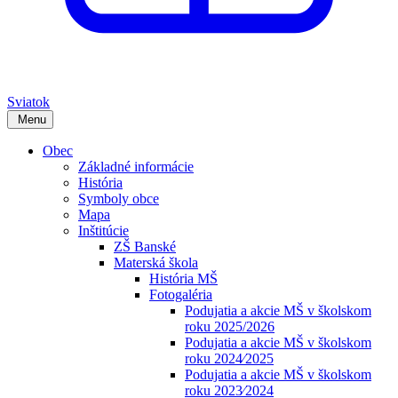
Sviatok
Menu
Obec
Základné informácie
História
Symboly obce
Mapa
Inštitúcie
ZŠ Banské
Materská škola
História MŠ
Fotogaléria
Podujatia a akcie MŠ v školskom
roku 2025/2026
Podujatia a akcie MŠ v školskom
roku 2024⁄2025
Podujatia a akcie MŠ v školskom
roku 2023⁄2024