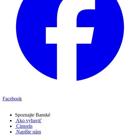
Facebook
Spoznajte
Banské
Ako vybaviť
Cintorín
Napíšte nám