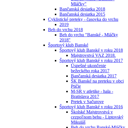
Mláčky"
Bančanská desiatka 2018
Bančanská desiatka 2015
Cyklistické preteky - časovka do vrchu
2019
Beh do vrchu 2018
Beh do vrchu "Banské - Mláčky
2018"
Športový klub Banské
Športový klub Banské v roku 2018
Majstrovstvá VAZ 2018.
Športový klub Banské v roku 2017
Úspešné ukončenie
bežeckého roka 2017
Bančanská desiatka 2017
ŠK Banské na preteku v obci
Ptičie
M-SR v atletike - hala -
Bratislava 2017
Pretek v Sačurove
Športový klub Banské v roku 2016
Školské Majstrovstvá v
cezpoľnom behu - Liptovský
Mikuláš
Beh do vrchu Banské-Mláčky