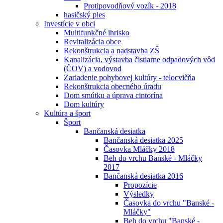
Protipovodňový vozík - 2018
hasičský ples
Investície v obci
Multifunkčné ihrisko
Revitalizácia obce
Rekonštrukcia a nadstavba ZŠ
Kanalizácia, výstavba čistiarne odpadových vôd
(ČOV) a vodovod
Zariadenie pohybovej kultúry - telocvičňa
Rekonštrukcia obecného úradu
Dom smútku a úprava cintorína
Dom kultúry
Kultúra a šport
Šport
Bančanská desiatka
Bančanská desiatka 2025
Časovka Mláčky 2018
Beh do vrchu Banské - Mláčky
2017
Bančanská desiatka 2016
Propozície
Výsledky
Časovka do vrchu "Banské -
Mláčky"
Beh do vrchu "Banské -