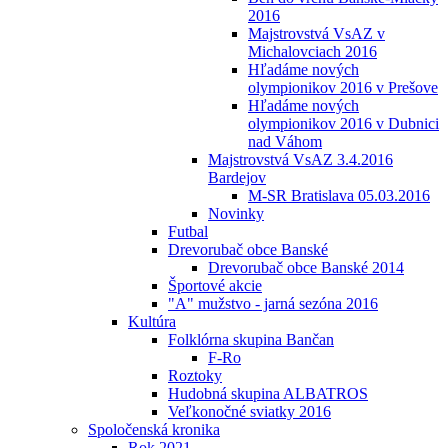
2016
Majstrovstvá VsAZ v
Michalovciach 2016
Hľadáme nových
olympionikov 2016 v Prešove
Hľadáme nových
olympionikov 2016 v Dubnici
nad Váhom
Majstrovstvá VsAZ 3.4.2016
Bardejov
M-SR Bratislava 05.03.2016
Novinky
Futbal
Drevorubač obce Banské
Drevorubač obce Banské 2014
Športové akcie
"A" mužstvo - jarná sezóna 2016
Kultúra
Folklórna skupina Bančan
F-Ro
Roztoky
Hudobná skupina ALBATROS
Veľkonočné sviatky 2016
Spoločenská kronika
Rok 2021