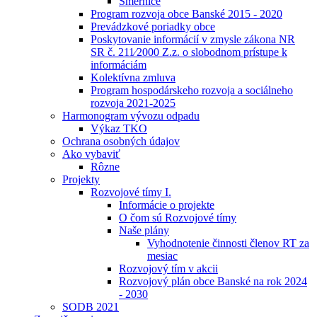
Smernice
Program rozvoja obce Banské 2015 - 2020
Prevádzkové poriadky obce
Poskytovanie informácií v zmysle zákona NR
SR č. 211⁄2000 Z.z. o slobodnom prístupe k
informáciám
Kolektívna zmluva
Program hospodárskeho rozvoja a sociálneho
rozvoja 2021-2025
Harmonogram vývozu odpadu
Výkaz TKO
Ochrana osobných údajov
Ako vybaviť
Rôzne
Projekty
Rozvojové tímy I.
Informácie o projekte
O čom sú Rozvojové tímy
Naše plány
Vyhodnotenie činnosti členov RT za
mesiac
Rozvojový tím v akcii
Rozvojový plán obce Banské na rok 2024
- 2030
SODB 2021