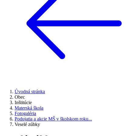
Úvodná stránka
Obec
Inštitúcie
Materská škola
Fotogaléria
Podujatia a akcie MŠ v školskom roku...
Veselé zúbky