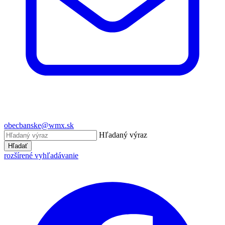
obecbanske@wmx.sk
Hľadaný výraz
Hľadať
rozšírené vyhľadávanie